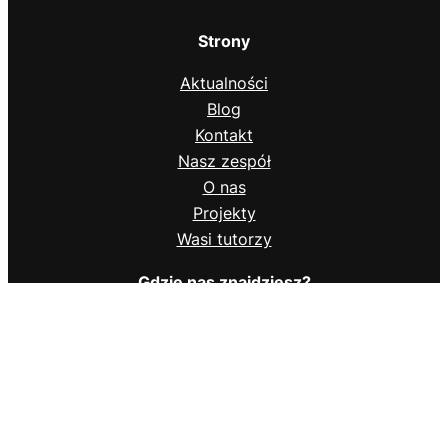
Strony
Aktualności
Blog
Kontakt
Nasz zespół
O nas
Projekty
Wasi tutorzy
Gdzie nas znajdziesz?
https://www.facebook.com/TutoringPWr
Instagram
LinkedIn
Facebook
Instagram
Linkedin